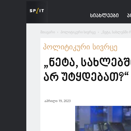
Spacesnews
ᲡᲘᲐᲮᲚᲔᲔᲑᲘ
Პ
მთავარი
პოლიტიკური სივრცე
„ნეტა, სახლებში 
პოლიტიკური სივრცე
„ნეტა, სახლებშ
არ უტყდებათ?“
აპრილი 19, 2023