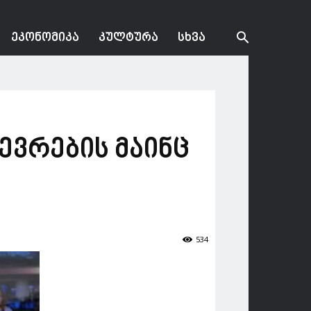
ᲔᲙᲝᲜᲝᲛᲘᲙᲐ
ᲙᲣᲚᲢᲣᲠᲐ
ᲡᲮᲕᲐ
წევრების მაინც
534