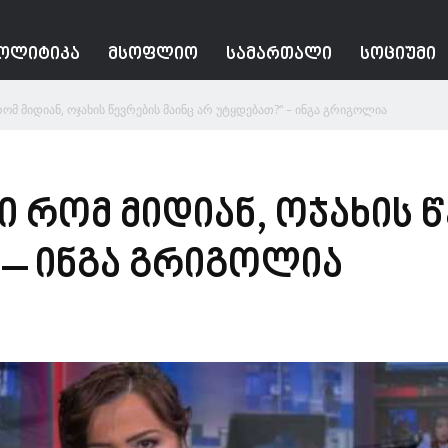
ᲝᲚᲘᲢᲘᲙᲐ
ᲛᲡᲝᲤᲚᲘᲝ
ᲡᲐᲛᲐᲠᲗᲐᲚᲘ
ᲡᲝᲪᲘᲣᲛᲘ
რომ მიდიან, ოჯახის წევრების მაინც არ უტყდებათ?“ – ინგა გრიგოლია
ი რომ მიდიან, ოჯახის 
 – ინგა გრიგოლია