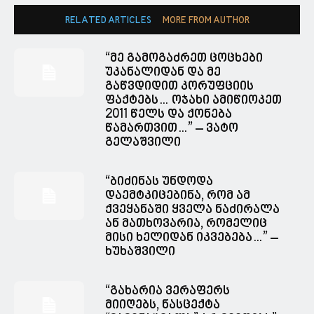
RELATED ARTICLES
MORE FROM AUTHOR
“მე გამოგაძრეთ ცოცხები
უკანალიდან და მე
გაწვდიდით კორუფციის
ფაქტებს… ოჯახი ამიწიოკეთ
2011 წელს და ქონება
წამართვით…” – ვატო
გელაშვილი
“ბიძინას უნდოდა
დაემტკიცებინა, რომ ამ
ქვეყანაში ყველა ნაძირალა
ან მათხოვარია, რომელიც
მისი ხელიდან იკვებება…” –
ხუხაშვილი
“გახარია ვერაფერს
მიიღებს, ნასცექტა