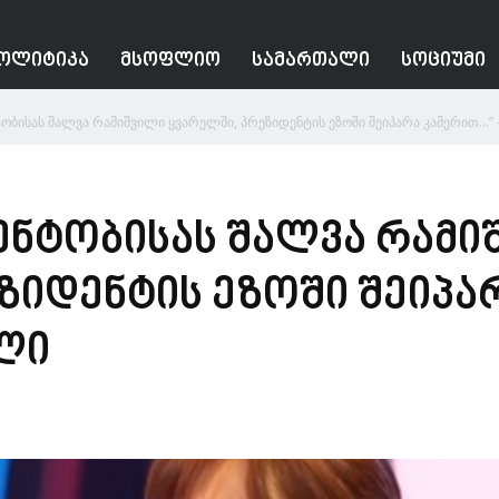
ᲝᲚᲘᲢᲘᲙᲐ
ᲛᲡᲝᲤᲚᲘᲝ
ᲡᲐᲛᲐᲠᲗᲐᲚᲘ
ᲡᲝᲪᲘᲣᲛᲘ
ნტობისას შალვა რამიშვილი ყვარელში, პრეზიდენტის ეზოში შეიპარა კამერით…” 
დენტობისას შალვა რამი
ზიდენტის ეზოში შეიპა
ლი