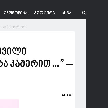
ᲔᲙᲝᲜᲝᲛᲘᲙᲐ
ᲙᲣᲚᲢᲣᲠᲐ
ᲡᲮᲕᲐ
– ეკა წამალაშვილი
შვილი
რა კამერით…” –
3907