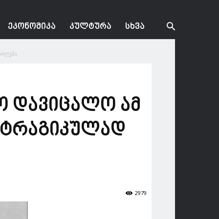
ᲔᲙᲝᲜᲝᲛᲘᲙᲐ
ᲙᲣᲚᲢᲣᲠᲐ
ᲡᲮᲕᲐ
აიღუპა
რო დავიცალო ამ
ა ტრაგიკულად
2979