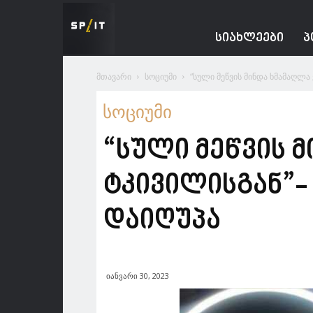
Spacesnews
ᲡᲘᲐᲮᲚᲔᲔᲑᲘ
Პ
მთავარი
სოციუმი
“სული მეწვის მინდა ხმამაღლ
სოციუმი
“სული მეწვის 
ტკივილისგან”-
დაიღუპა
იანვარი 30, 2023