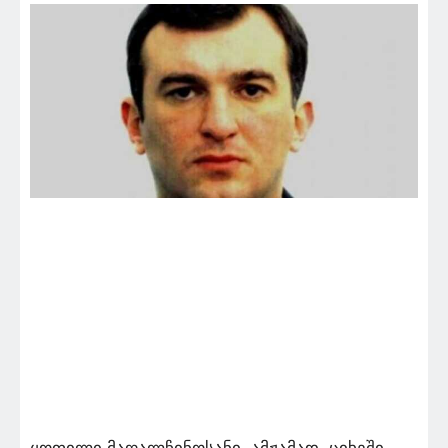
ყოფილი მაღალჩინოსანი, ამჟამად, ციხეში