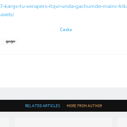
9717-kargs-tu-verapers-itqvi-unda-gachumde-mainc-kik
saxeb/
ფოტო
RELATED ARTICLES
MORE FROM AUTHOR