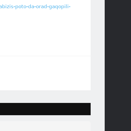
abizis-poto-da-orad-gaqopili-