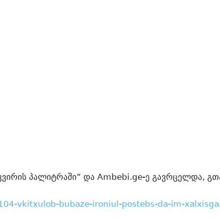
კვირის პალიტრაში” და Ambebi.ge-ე გავრცელდა, გთ
104-vkitxulob-bubaze-ironiul-postebs-da-im-xalxisga