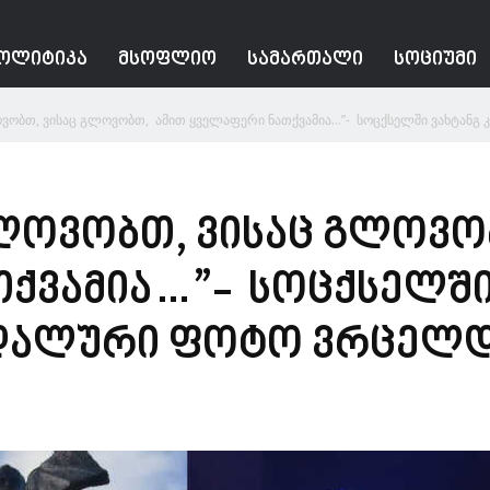
ᲝᲚᲘᲢᲘᲙᲐ
ᲛᲡᲝᲤᲚᲘᲝ
ᲡᲐᲛᲐᲠᲗᲐᲚᲘ
ᲡᲝᲪᲘᲣᲛᲘ
ოვობთ, ვისაც გლოვობთ, ამით ყველაფერი ნათქვამია…”- სოცქსელში ვახტანგ კი
 გლოვობთ, ვისაც გლოვო
ქვამია…”- სოცქსელში
ანდალური ფოტო ვრცელ