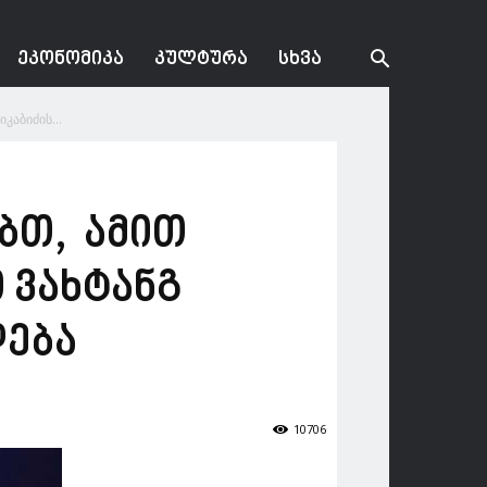
ᲔᲙᲝᲜᲝᲛᲘᲙᲐ
ᲙᲣᲚᲢᲣᲠᲐ
ᲡᲮᲕᲐ
კაბიძის...
ბთ, ამით
 ვახტანგ
დება
10706