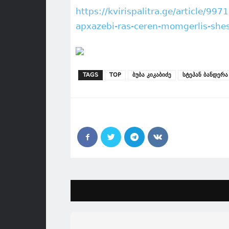
https://kvirispalitra.ge/article/9
apxazebi-ras-ceren-momgerlis-she
TAGS
TOP
ბუბა კიკაბიძე
სტეპან ბანდერა