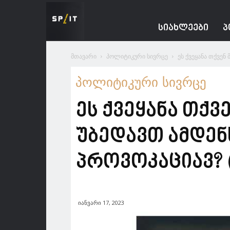
Spacesnews
ᲡᲘᲐᲮᲚᲔᲔᲑᲘ
Პ
მთავარი
პოლიტიკური სივრცე
ეს ქვეყანა თქვენ 
პოლიტიკური სივრცე
ეს ქვეყანა თქვ
უბედავთ ამდენ
პროვოკაციავ? 
იანვარი 17, 2023