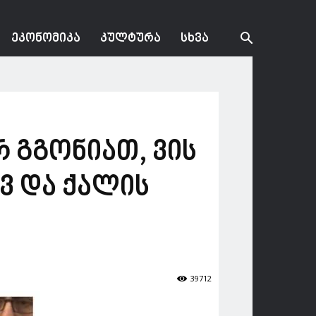
ᲔᲙᲝᲜᲝᲛᲘᲙᲐ
ᲙᲣᲚᲢᲣᲠᲐ
ᲡᲮᲕᲐ
რ გგონიათ, ვის
ვ და ქალის
39712