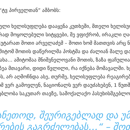
“ტვ პირველთან” ამბობს:
ელი ხელისუფლება დააყენა კუთხეში, მთელი ხელის
ად მოყოლებული სიტყვები, მე ვფიქრობ, ირაკლი ღარ
აუტარათ შოთი არველაძემ – შოთი ხომ მათთვის არც 
იტომ შოთის დაწერილმა პოსტმა და ძალიან მალე დ
ახა… ამიტომაა მნიშვნელოვანი შოთის, ზაზა ფაჩულია
ზეა მთავარი, დიდი წვლილი, რა იქნება მომავალში. ხ
, არ აღმოჩნდა ასე, თურმე, ხელისუფლება რეაგირებ
 ვერ გამოვლენ, ნაციონალს ვერ დაუძახებენ, 1 წუთში
გებლობა საკუთარ თავზე, სამოქალაქო პასუხისმგებლ
ᲐᲜᲔᲗᲝᲓ, ᲨᲔᲣᲠᲘᲒᲔᲑᲚᲐᲓ ᲓᲐ Უ
ᲠᲔᲑᲘᲡ ᲒᲐᲒᲠᲫᲔᲚᲔᲑᲐᲡ…“ – ᲨᲝ