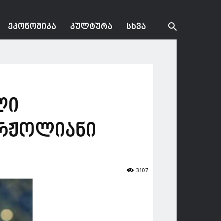
ᲔᲙᲝᲜᲝᲛᲘᲙᲐ
ᲙᲣᲚᲢᲣᲠᲐ
ᲡᲮᲕᲐ
ლი
ორჟოლიანი
3107