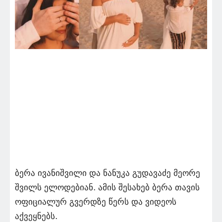
ბერა ივა­ნიშ­ვი­ლი და ნა­ნუ­კა გუ­და­ვა­ძე მე­ო­რე
შვილს ელო­დე­ბი­ან. ამის შე­სა­ხებ ბერა თავის
ოფი­ცი­ა­ლუ­რ გვერდზე წერს და ვიდეოს
აქვეყნებს.