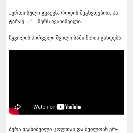
„ერთი სული გვაქვს, რო­დის შეგ­ხვდე­ბით, პა­
ტა­რავ…“ – წერს ივა­ნიშ­ვი­ლი.
წყვი­ლის პირ­ვე­ლი შვი­ლი სამი წლის გახ­დე­ბა.
ბერა ივა­ნიშ­ვი­ლი ცოლ­თან და შვილ­თან ერ­