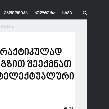
ᲔᲙᲝᲜᲝᲛᲘᲙᲐ
ᲙᲣᲚᲢᲣᲠᲐ
ᲡᲮᲕᲐ
შეექმნათ...
 პრაქტიკულად
 გზით შეექმნათ
ნტელექტუალური
594