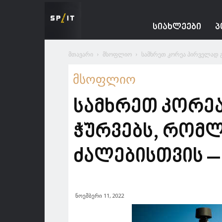
Spacesnews
ᲡᲘᲐᲮᲚᲔᲔᲑᲘ
Პ
მთავარი
მსოფლიო
სამხრეთ კორეა პირველად გ
მსოფლიო
სამხრეთ კორე
ჭურვებს, რომლ
ძალებისთვის – Th
ნოემბერი 11, 2022