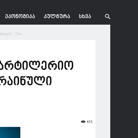
ᲔᲙᲝᲜᲝᲛᲘᲙᲐ
ᲙᲣᲚᲢᲣᲠᲐ
ᲡᲮᲕᲐ
ვის – The...
საარტილერიო
კრაინული
613