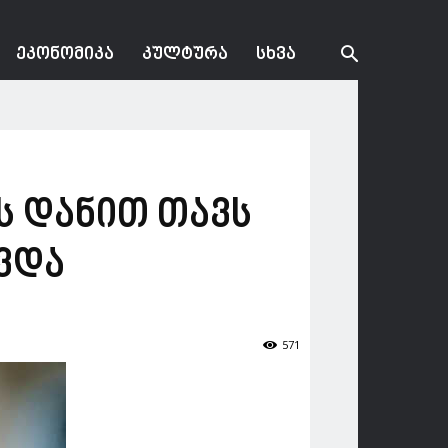
ᲔᲙᲝᲜᲝᲛᲘᲙᲐ
ᲙᲣᲚᲢᲣᲠᲐ
ᲡᲮᲕᲐ
ს დანით თავს
ავდა
571