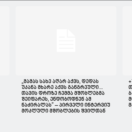
„მა­მას სახე აღარ აქვს, დე­დას
+
უკა­ნა მხა­რე აქვს გან­გრე­უ­ლი…
თ
თავის დროზე ჩემმა მშობლებმა
ბ
შეიფარეს, ენდობოდნენ ამ
მ
ნაძირალას” – პირველი ინტერვიუ
მ
მოკლული მშობლების შვილთან