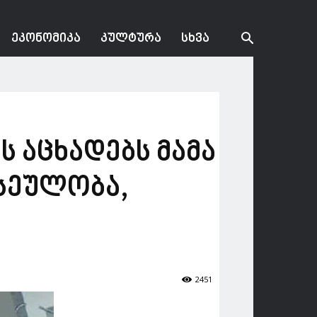
ᲔᲙᲝᲜᲝᲛᲘᲙᲐ
ᲙᲣᲚᲢᲣᲠᲐ
ᲡᲮᲕᲐ
 აცხადებს მამა
სეულობა,
2451