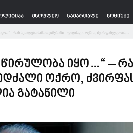
ᲝᲚᲘᲢᲘᲙᲐ
ᲛᲡᲝᲤᲚᲘᲝ
ᲡᲐᲛᲐᲠᲗᲐᲚᲘ
ᲡᲝᲪᲘᲣᲛᲘ
ყო…“ – რას აცხადებს მამა თეიმურაზი – დიდძალი ოქრო, ძვირფასეულობა,...
წირულობა იყო…“ – რას
დიდძალი ოქრო, ძვირფა
ია გატანილი