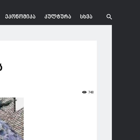
ᲔᲙᲝᲜᲝᲛᲘᲙᲐ
ᲙᲣᲚᲢᲣᲠᲐ
ᲡᲮᲕᲐ
ს
748