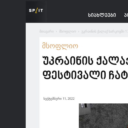
Spacesnews
ᲡᲘᲐᲮᲚᲔᲔᲑᲘ
Პ
მთავარი
მსოფლიო
უკრაინის ქალაქ ხარკოვში 
მსოფლიო
უკრაინის ქალა
ფესტივალი ჩა
სექტემბერი 11, 2022