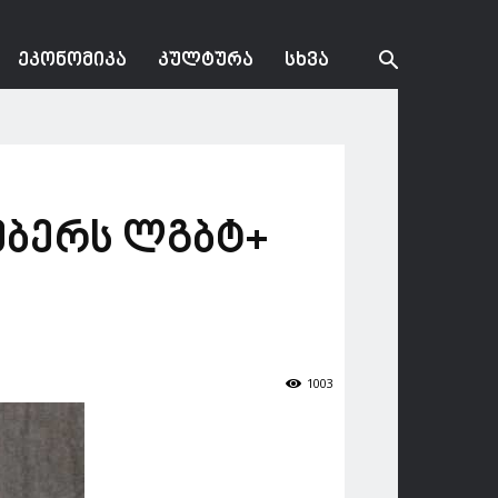
ᲔᲙᲝᲜᲝᲛᲘᲙᲐ
ᲙᲣᲚᲢᲣᲠᲐ
ᲡᲮᲕᲐ
ემბერს ლგბტ+
1003