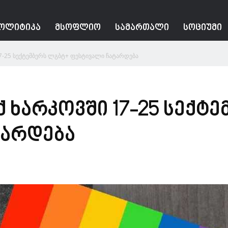
ᲝᲚᲘᲢᲘᲙᲐ
ᲛᲡᲝᲤᲚᲘᲝ
ᲡᲐᲛᲐᲠᲗᲐᲚᲘ
ᲡᲝᲪᲘᲣᲛᲘ
17-25 სექტემბერს ლგბტ+ ფესტივალი ჩატარდება
ქ ხარკოვში 17-25 სექტ
ტარდება