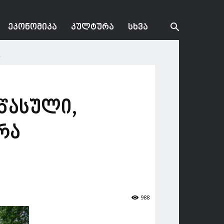
ᲔᲙᲝᲜᲝᲛᲘᲙᲐ
ᲙᲣᲚᲢᲣᲠᲐ
ᲡᲮᲕᲐ
.
 წასული,
რა
988