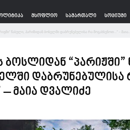
ᲝᲚᲘᲢᲘᲙᲐ
ᲛᲡᲝᲤᲚᲘᲝ
ᲡᲐᲛᲐᲠᲗᲐᲚᲘ
ᲡᲝᲪᲘᲣᲛᲘ
რიჟში” წასული, პარიზიდან ბოსელში დაბრუნებულისა რა მოგახსენოთ…” – მაია..
ვს ბოსლიდან “პარიჟში”
სელში დაბრუნებულისა 
– მაია დვალიძე