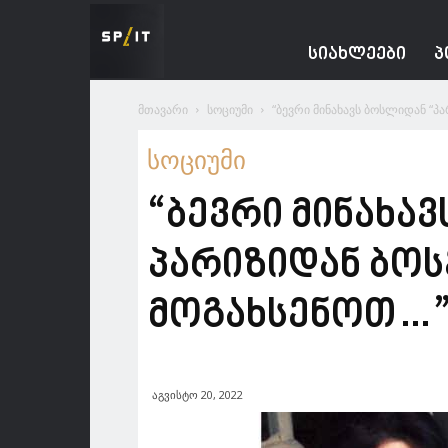
Spacesnews
ᲡᲘᲐᲮᲚᲔᲔᲑᲘ
Პ
მთავარი
სოციუმი
“ბევრი მინახავს ბოსლიდან “პა
სოციუმი
“ბევრი მინახა
პარიზიდან ბო
მოგახსენოთ…” 
აგვისტო 20, 2022