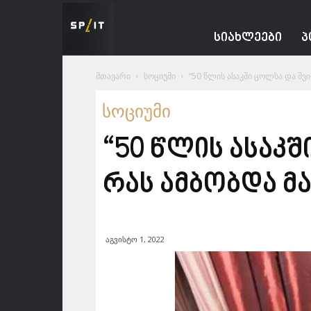
Spacesnews
ᲡᲘᲐᲮᲚᲔᲔᲑᲘ
Პ
მთავარი
სოციუმი
“50 წლის ასაკში ცოლსა და შვი
სოციუმი
“50 წლის ასაკ
რას ამბობდა მ
აგვისტო 1, 2022