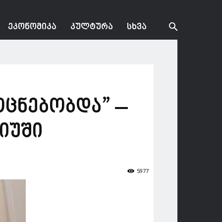
ᲔᲙᲝᲜᲝᲛᲘᲙᲐ
ᲙᲣᲚᲢᲣᲠᲐ
ᲡᲮᲕᲐ
ოცნებობდა” –
იუში
5977