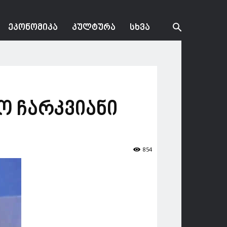
ᲔᲙᲝᲜᲝᲛᲘᲙᲐ
ᲙᲣᲚᲢᲣᲠᲐ
ᲡᲮᲕᲐ
კო ჩარკვიანი
854