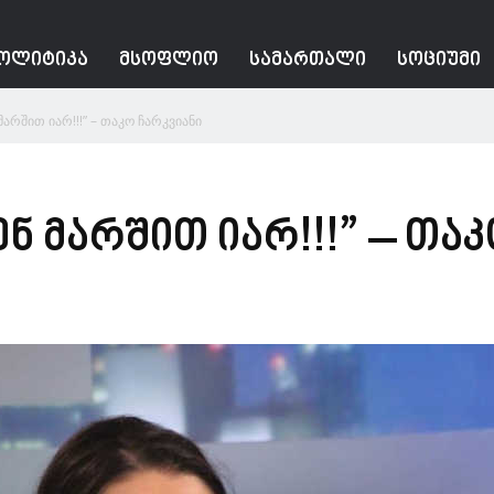
ᲝᲚᲘᲢᲘᲙᲐ
ᲛᲡᲝᲤᲚᲘᲝ
ᲡᲐᲛᲐᲠᲗᲐᲚᲘ
ᲡᲝᲪᲘᲣᲛᲘ
მარშით იარ!!!” – თაკო ჩარკვიანი
ენ მარშით იარ!!!” – თა