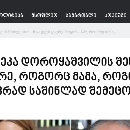
ᲝᲚᲘᲢᲘᲙᲐ
ᲛᲡᲝᲤᲚᲘᲝ
ᲡᲐᲛᲐᲠᲗᲐᲚᲘ
ᲡᲝᲪᲘᲣᲛᲘ
ლის შესრულებით… ნეკა დღეს გიყურე, როგორც მამა, როგორც ბერი,...
 ნეკა დოროყაშვილის 
ურე, როგორც მამა, როგ
ივრად საშინლად შემეც