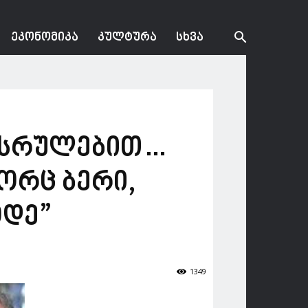
ᲔᲙᲝᲜᲝᲛᲘᲙᲐ
ᲙᲣᲚᲢᲣᲠᲐ
ᲡᲮᲕᲐ
შესრულებით…
ორც ბერი,
ოდე”
1349