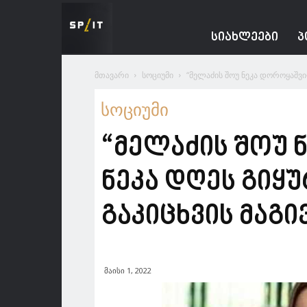
Spacesnews
ᲡᲘᲐᲮᲚᲔᲔᲑᲘ
Პ
მთავარი
სოციუმი
“მელაძის შოუ ნეკა დოროყაშვი
სოციუმი
“მელაძის შოუ
ნეკა დღეს გიყ
გაკიცხვის მაგ
მაისი 1, 2022