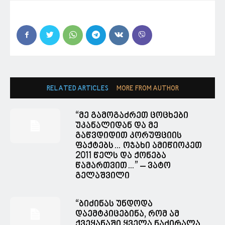
RELATED ARTICLES
MORE FROM AUTHOR
“მე გამოგაძრეთ ცოცხები
უკანალიდან და მე
გაწვდიდით კორუფციის
ფაქტებს… ოჯახი ამიწიოკეთ
2011 წელს და ქონება
წამართვით…” – ვატო
გელაშვილი
“ბიძინას უნდოდა
დაემტკიცებინა, რომ ამ
ქვეყანაში ყველა ნაძირალა