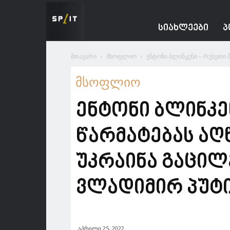
Spacesnews
ᲡᲘᲐᲮᲚᲔᲔᲑᲘ
Პ
მთავარი
მსოფლიო
ენტონი ბლინკენი – რუსეთი 
მსოფლიო
ენტონი ბლინკე
წარმატებას აღ
უკრაინა გაცილ
ვლადიმირ პუტ
აპრილი 25, 2022