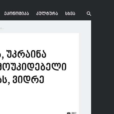
ᲔᲙᲝᲜᲝᲛᲘᲙᲐ
ᲙᲣᲚᲢᲣᲠᲐ
ᲡᲮᲕᲐ
...
, უკრაინა
ამოუკიდებელი
ს, ვიდრე
882