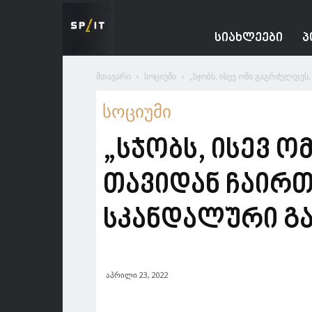
Spacesnews
ᲡᲘᲐᲮᲚᲔᲔᲑᲘ
Პ
მთავარი
სოციუმი
„სჯობს, ისევ ომი გაგრძელდეს
სოციუმი
„სჯობს, ისევ ო
თავიდან ჩაირთ
სკანდალური გა
აპრილი 23, 2022