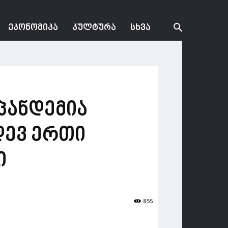
ᲔᲙᲝᲜᲝᲛᲘᲙᲐ
ᲙᲣᲚᲢᲣᲠᲐ
ᲡᲮᲕᲐ
 პანდემია
დევ ერთი
ი
855