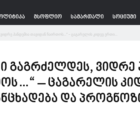
ᲝᲚᲘᲢᲘᲙᲐ
ᲛᲡᲝᲤᲚᲘᲝ
ᲡᲐᲛᲐᲠᲗᲐᲚᲘ
ᲡᲝᲪᲘᲣᲛᲘ
, ვიდრე პანდემია თავიდან ჩაირთოს…“ – ცაგარელის კიდევ ერთი...
მი გაგრძელდეს, ვიდრე
ოს…“ – ცაგარელის კი
ნცხადება და პროგნოზ