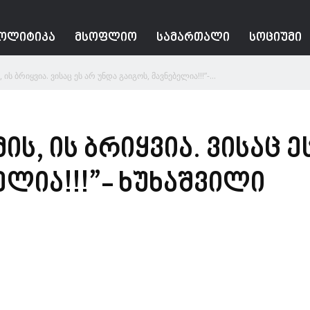
ᲝᲚᲘᲢᲘᲙᲐ
ᲛᲡᲝᲤᲚᲘᲝ
ᲡᲐᲛᲐᲠᲗᲐᲚᲘ
ᲡᲝᲪᲘᲣᲛᲘ
, ის ბრიყვია. ვისაც ეს არ უნდა გაიგოს, მავნებელია!!!”-...
მის, ის ბრიყვია. ვისაც 
ელია!!!”- ხუხაშვილი