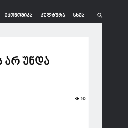
ᲔᲙᲝᲜᲝᲛᲘᲙᲐ
ᲙᲣᲚᲢᲣᲠᲐ
ᲡᲮᲕᲐ
ეს არ უნდა
760