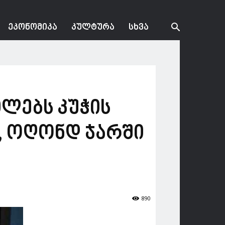
ᲔᲙᲝᲜᲝᲛᲘᲙᲐ
ᲙᲣᲚᲢᲣᲠᲐ
ᲡᲮᲕᲐ
ილებს კუჭის
, ოღონდ ჯარში
890