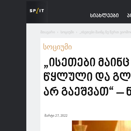
Spacesnews
ᲡᲘᲐᲮᲚᲔᲔᲑᲘ
Პ
მთავარი
სოციუმი
„ისეთები მაინც ნუ წერთ ვიომ
სოციუმი
„ისეთები მაინ
წყლული და გლ
არ გაეშვათ“ – 
მარტი 27, 2022