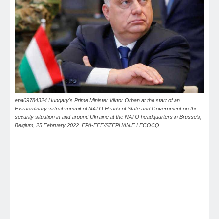
epa09784324 Hungary's Prime Minister Viktor Orban at the start of an
Extraordinary virtual summit of NATO Heads of State and Government on the
security situation in and around Ukraine at the NATO headquarters in Brussels,
Belgium, 25 February 2022. EPA-EFE/STEPHANIE LECOCQ