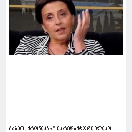
გაზეთ ,,ქრონიკა +”-ის რედაქტორი ელისო