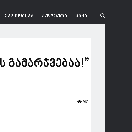
ᲔᲙᲝᲜᲝᲛᲘᲙᲐ
ᲙᲣᲚᲢᲣᲠᲐ
ᲡᲮᲕᲐ
ს გამარჯვებაა!”
960