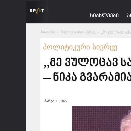
Spacesnews
ᲡᲘᲐᲮᲚᲔᲔᲑᲘ
Პ
მთავარი
პოლიტიკური სივრცე
,,მე ვულოცავ საქა
პოლიტიკური სივრცე
,,მე ვულოცავ ს
– ნიკა გვარამი
მარტი 11, 2022