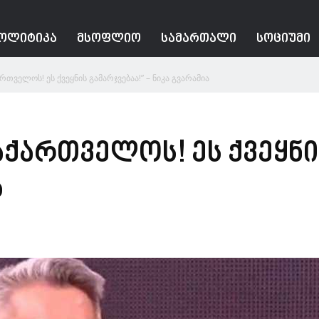
ᲝᲚᲘᲢᲘᲙᲐ
ᲛᲡᲝᲤᲚᲘᲝ
ᲡᲐᲛᲐᲠᲗᲐᲚᲘ
ᲡᲝᲪᲘᲣᲛᲘ
რთველოს! ეს ქვეყნის გამარჯვებაა!” – ნიკა გვარამია
აქართველოს! ეს ქვეყნი
ა