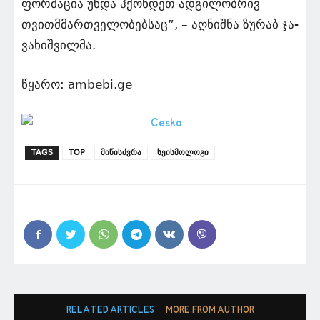
ფორ­მა­ცია უნდა ჰქონ­დეთ ად­გი­ლობ­რივ
თვით­მმარ­თვე­ლო­ბებ­საც”, – აღნიშნა ზუ­რაბ ჯა­
ვა­ხიშ­ვი­ლმა.
წყარო: ambebi.ge
TAGS
TOP
მიწისძვრა
სეისმოლოგი
RELATED ARTICLES
MORE FROM AUTHOR