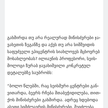
გახ­შირ­და თუ არა რე­ა­ლუ­რად მი­წისძვრე­ბი ჯა­
ვა­ხე­თის ზე­გან­ზე და აქვს თუ არა სიმ­შვი­დის
სა­ფუძ­ვე­ლი ეპი­ცენ­ტრის სი­ახ­ლო­ვეს მცხოვ­რებ
მო­სახ­ლე­ო­ბას? ილი­ა­უ­ნის პრო­ფე­სორი, სე­ის­
მო­ლოგი ზუ­რაბ ჯა­ვა­ხიშ­ვილი კონკრეტულ
დეტალებზე საუბრობს:
“ბოლო წლებ­ში, რაც სე­ის­მუ­რი ცენ­ტრე­ბი გან­
ვი­თარ­და, ბევ­რს რჩე­ბა შთა­ბე­ჭი­დი­ლე­ბა, თით­
ქოს მი­წისძვრე­ბი გახ­შირ­და. ად­რეც ხდე­ბო­და
ასე­თი სიმ­ძლავ­რის მი­წისძვრე­ბი, შე­იძ­ლე­ბა