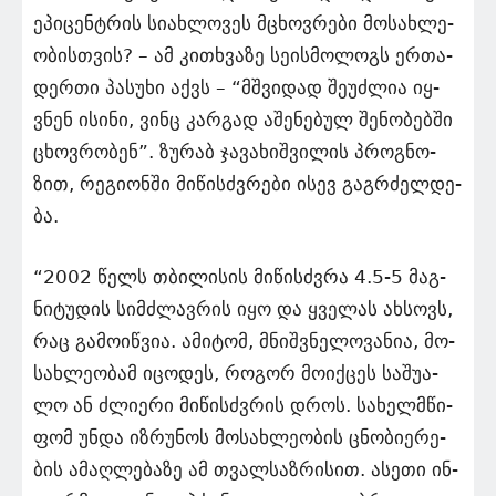
ეპი­ცენ­ტრის სი­ახ­ლო­ვეს მცხოვ­რე­ბი მო­სახ­ლე­
ო­ბის­თვის? – ამ კი­თხვა­ზე სე­ის­მო­ლოგს ერ­თა­
დერ­თი პა­სუ­ხი აქვს – “მშვი­დად შე­უძ­ლია იყ­
ვნენ ისი­ნი, ვინც კარ­გად აშე­ნე­ბულ შე­ნო­ბებ­ში
ცხოვ­რო­ბენ”. ზუ­რაბ ჯა­ვა­ხიშ­ვი­ლის პროგ­ნო­
ზით, რე­გი­ონ­ში მი­წისძვრე­ბი ისევ გაგ­რძელ­დე­
ბა.
“2002 წელს თბი­ლი­სის მი­წისძვრა 4.5-5 მაგ­
ნი­ტუ­დის სიმ­ძლავ­რის იყო და ყვე­ლას ახ­სოვს,
რაც გა­მო­იწ­ვია. ამი­ტომ, მნიშ­ვნე­ლო­ვა­ნია, მო­
სახ­ლე­ო­ბამ იცო­დეს, რო­გორ მო­იქ­ცეს სა­შუ­ა­
ლო ან ძლი­ე­რი მი­წისძვრის დროს. სა­ხელ­მწი­
ფომ უნდა იზ­რუ­ნოს მო­სახ­ლე­ო­ბის ცნო­ბი­ე­რე­
ბის ამაღ­ლე­ბა­ზე ამ თვალ­საზ­რი­სით. ასე­თი ინ­