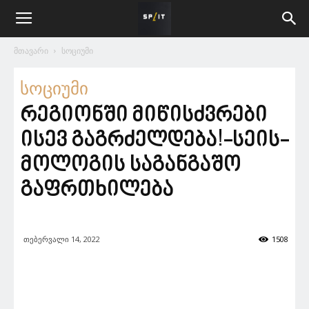
მთავარი
სოციუმი
სოციუმი
რე­გი­ონ­ში მი­წისძვრე­ბი
ისევ გაგ­რძელ­დე­ბა!-სე­ის­
მო­ლოგის საგანგაშო
გაფრთხილება
თებერვალი 14, 2022
1508