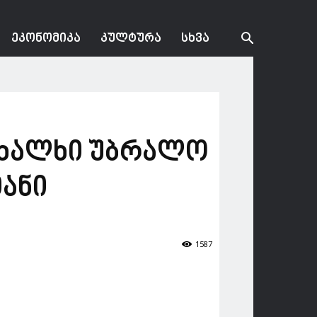
ᲔᲙᲝᲜᲝᲛᲘᲙᲐ
ᲙᲣᲚᲢᲣᲠᲐ
ᲡᲮᲕᲐ
 ხალხი უბრალო
იანი
1587