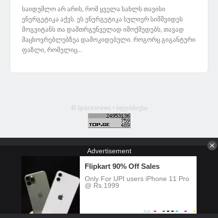
საიდუმლო არ არის, რომ ყველა სახლს თავისი
ენერგეტიკა აქვს. ეს ენერგეტიკა სულიერ სიმშვიდეს
მოგვიტანს თა დამთრგუნველად იმოქმედებს, თავად
მაცხოვრებლებზეა დამოკიდებული. როგორც გიგანტური
ფაზლი, რომელიც...
© Spacesnews • სფეისნიუსი