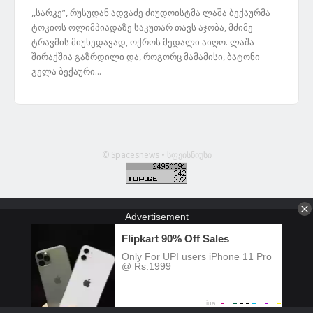
,,სარკე”, რუსუდან ადვაძე ძიუდოისტმა ლაშა ბექაურმა
ტოკიოს ოლიმპიადაზე საკუთარ თავს აჯობა, მძიმე
ტრავმის მიუხედავად, ოქროს მედალი აიღო. ლაშა
შირაქშია გაზრდილი და, როგორც მამამისი, ბატონი
გელა ბექაური...
© Spacesnews • სფეისნიუსი