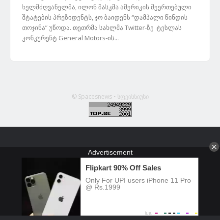
ხელმძღვანელმა, ილონ მასკმა ამერიკის შეერთებული
შტატების პრეზიდენტს, ჯო ბაიდენს “დამპალი წინდის
თოჯინა” უწოდა. თეთრმა სახლმა Twitter-ზე ტესლას
კონკურენტ General Motors-ის...
© Spacesnews • სფეისნიუსი