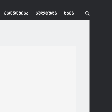
ᲔᲙᲝᲜᲝᲛᲘᲙᲐ
ᲙᲣᲚᲢᲣᲠᲐ
ᲡᲮᲕᲐ