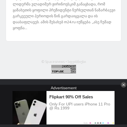
ლიდერმა ვლადიმერ ჟირინოვსკიმ განაცხადა, რომ
ყაზახეთის ყოფილი პრეზიდენტი ნურსულთან ნაზარბაევი
გარკვეული პერიოდის წინ გარდაიცვალა და ის
დაასაფლავეს. ამის შესახებ m24.ru იუწყება. „ასე ჩუმად
ყოფნა...
© Spacesnews • სფეისნიუსი