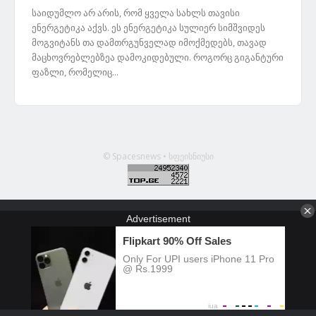
საიდუმლო არ არის, რომ ყველა სახლს თავისი
ენერგეტიკა აქვს. ეს ენერგეტიკა სულიერ სიმშვიდეს
მოგვიტანს თა დამთრგუნველად იმოქმედებს, თავად
მაცხოვრებლებზეა დამოკიდებული. როგორც გიგანტური
ფაზლი, რომელიც...
© Spacesnews • სფეისნიუსი