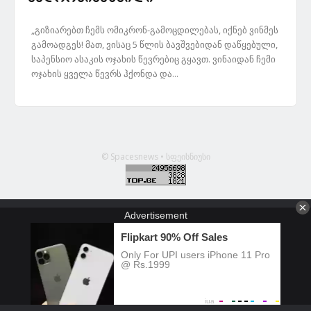
„გიზიარებთ ჩემს ომიკრონ-გამოცდილებას, იქნებ ვინმეს
გამოადგეს! მათ, ვისაც 5 წლის ბავშვებიდან დაწყებული,
საპენსიო ასაკის ოჯახის წევრებიც გყავთ. ვინაიდან ჩემი
ოჯახის ყველა წევრს ჰქონდა და...
© Spacesnews • სფეისნიუსი