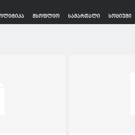
ᲝᲚᲘᲢᲘᲙᲐ
ᲛᲡᲝᲤᲚᲘᲝ
ᲡᲐᲛᲐᲠᲗᲐᲚᲘ
ᲡᲝᲪᲘᲣᲛᲘ