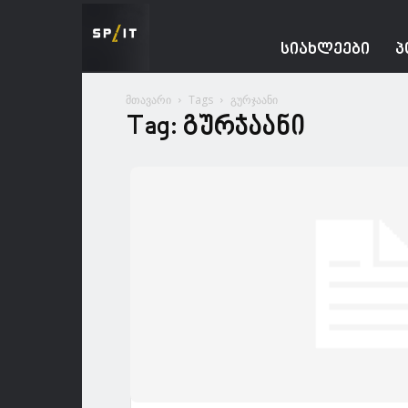
Spacesnews
ᲡᲘᲐᲮᲚᲔᲔᲑᲘ
Პ
მთავარი
Tags
გურჯაანი
Tag: გურჯაანი