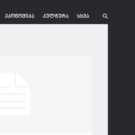
ᲔᲙᲝᲜᲝᲛᲘᲙᲐ
ᲙᲣᲚᲢᲣᲠᲐ
ᲡᲮᲕᲐ