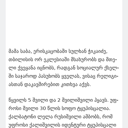
მამა საბა, ერის­კა­ცო­ბა­ში სულ­ხან ჭი­კა­ი­ძე,
თბი­ლი­სის ორ ეკ­ლე­სი­ა­ში მსა­ხუ­რობს და მთე­
ლი ქვე­ყა­ნა იც­ნობს, რად­გან სო­ცი­ა­ლურ ქსელ­
ში სა­ჯა­როდ პა­სუ­ხობს ყვე­ლას, ვი­საც რე­ლი­გი­
ას­თან და­კავ­ში­რე­ბით კი­თხვა აქვს.
წყვილს 5 შვი­ლი და 2 შვი­ლიშ­ვი­ლი ჰყავს. უფ­
რო­სი შვი­ლი 30 წლის სოფო ტყუ­პის­ცა­ლია.
ქალ­ბა­ტო­ნი ლელა რუსიშვილი ამ­ბობს, რომ
უფ­რო­სი ქა­ლიშ­ვი­ლის იდენ­ტუ­რი ტყუ­პის­ცა­ლი