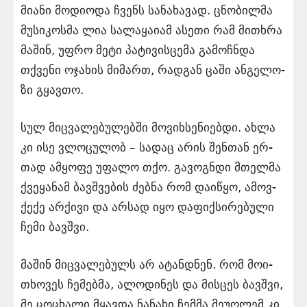
მი­ა­ნი მო­დი­ო­და ჩვენს სა­ნა­ხა­ვად. ცნო­ბილ­მა
მუ­სი­კოს­მა ლია სა­ლა­ყა­ი­ამ ასე­თი რამ მი­თხრა
მა­შინ, უფრო მეტი პა­ტი­ვის­ცე­მა გა­მოჩ­ნდა
თქვე­ნი ოჯა­ხის მი­მართ, რად­გან ცაში ან­გე­ლო­
ზი გყავ­თო.
სულ მიც­ვა­ლე­ბუ­ლებ­ში მო­ვიხ­სე­ნი­ებ­დი. ახლა
კი ისე ვლო­ცუ­ლობ – სა­დაც არის შენ­თან ერ­
თად ამ­ყო­ფე უფა­ლო თქო. გა­ვოგნ­დი მთელ­მა
ქვე­ყა­ნამ ბავ­შვე­ბის ძებ­ნა რომ და­ი­წყო, ამოვ­
ქე­ქე არ­ქი­ვი და არ­სად იყო და­ფიქ­სი­რე­ბუ­ლი
ჩემი ბავ­შვი.
მაშინ მიც­ვა­ლე­ბუ­ლს არ ატან­დნენ. რომ მო­ი­
თხო­ვეს ჩე­მებ­მა, ალო­დი­ნეს და მის­ცეს ბავ­შვი,
მე ცო­ცხა­ლი მყავ­და ნა­ნა­ხი ჩემ­მა მე­უღ­ლემ კი