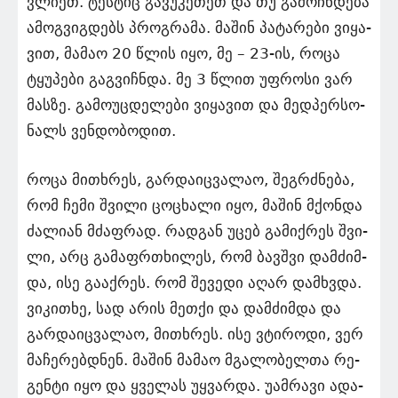
ვლი­ეთ. ტეს­ტიც გა­ვუ­კე­თეთ და თუ გა­მოჩ­ნდე­ბა
ამოგ­ვიგ­დებს პროგ­რა­მა. მა­შინ პა­ტა­რე­ბი ვი­ყა­
ვით, მა­მაო 20 წლის იყო, მე – 23-ის, როცა
ტყუ­პე­ბი გაგ­ვიჩ­ნდა. მე 3 წლით უფ­რო­სი ვარ
მას­ზე. გა­მო­უც­დე­ლე­ბი ვი­ყა­ვით და მედ­პერ­სო­
ნალს ვენ­დო­ბო­დით.
როცა მი­თხრეს, გარ­და­იც­ვა­ლაო, შეგ­რძნე­ბა,
რომ ჩემი შვი­ლი ცო­ცხა­ლი იყო, მა­შინ მქონ­და
ძა­ლი­ან მძაფ­რად. რად­გან უცებ გა­მიქ­რეს შვი­
ლი, არც გა­მაფრ­თხი­ლეს, რომ ბავ­შვი დამ­ძიმ­
და, ისე გა­აქ­რეს. რომ შე­ვე­დი აღარ დამ­ხვდა.
ვი­კი­თხე, სად არის მეთ­ქი და დამ­ძიმ­და და
გარ­და­იც­ვა­ლაო, მი­თხრეს. ისე ვტი­რო­დი, ვერ
მა­ჩე­რებ­დნენ. მა­შინ მა­მაო მგა­ლო­ბელ­თა რე­
გენ­ტი იყო და ყვე­ლას უყ­ვარ­და. უამ­რა­ვი ადა­