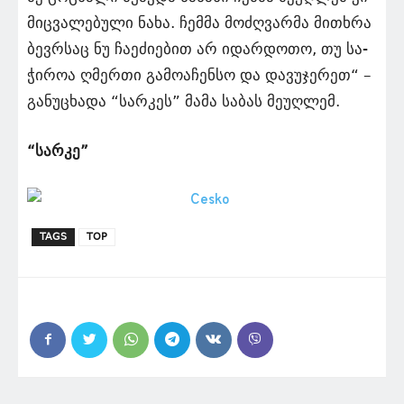
მიც­ვა­ლე­ბუ­ლი ნახა. ჩემ­მა მო­ძღვარ­მა მი­თხრა
ბევ­რსაც ნუ ჩა­ე­ძი­ე­ბით არ იდარ­დო­თო, თუ სა­
ჭი­როა ღმერთი გა­მოაჩენ­სო და და­ვუ­ჯე­რეთ“ –
განუცხადა “სარკეს” მამა საბას მეუღლემ.
“სარკე”
TAGS
TOP