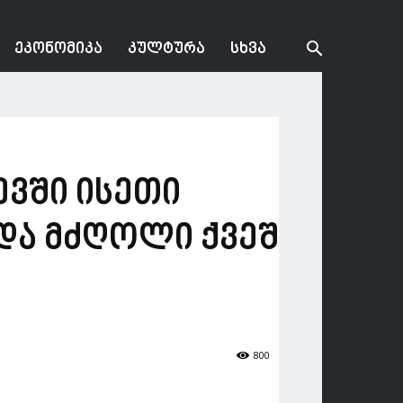
ᲔᲙᲝᲜᲝᲛᲘᲙᲐ
ᲙᲣᲚᲢᲣᲠᲐ
ᲡᲮᲕᲐ
ევში ისეთი
და მძღოლი ქვეშ
800