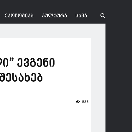
ᲔᲙᲝᲜᲝᲛᲘᲙᲐ
ᲙᲣᲚᲢᲣᲠᲐ
ᲡᲮᲕᲐ
ი” ევგენი
 შესახებ
1885