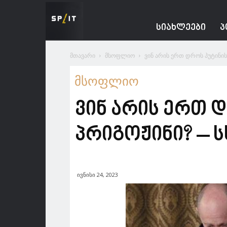
Spacesnews
ᲡᲘᲐᲮᲚᲔᲔᲑᲘ
Პ
მთავარი
მსოფლიო
ვინ არის ერთ დროს პუტინის 
მსოფლიო
ვინ არის ერთ 
პრიგოჟინი? – ს
ივნისი 24, 2023