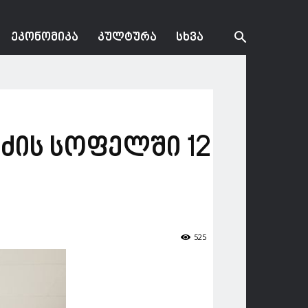
ᲔᲙᲝᲜᲝᲛᲘᲙᲐ
ᲙᲣᲚᲢᲣᲠᲐ
ᲡᲮᲕᲐ
ძის სოფელში 12
525