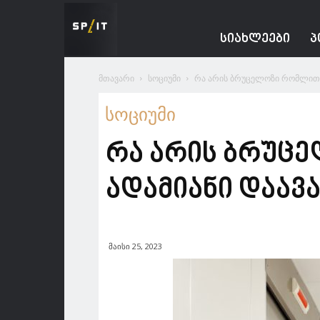
Spacesnews
ᲡᲘᲐᲮᲚᲔᲔᲑᲘ
Პ
მთავარი
სოციუმი
რა არის ბრუცელოზი რომლითა
სოციუმი
რა არის ბრუცე
ადამიანი დაავ
მაისი 25, 2023