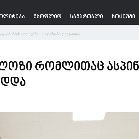
ᲝᲚᲘᲢᲘᲙᲐ
ᲛᲡᲝᲤᲚᲘᲝ
ᲡᲐᲛᲐᲠᲗᲐᲚᲘ
ᲡᲝᲪᲘᲣᲛᲘ
ც ასპინძის სოფელში 12 ადამიანი დაავადდა
ლოზი რომლითაც ასპინ
ადდა