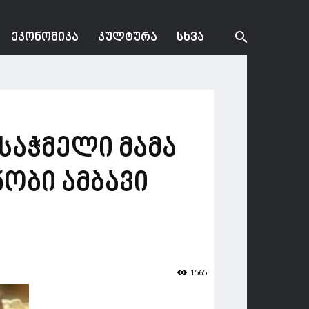
ᲔᲙᲝᲜᲝᲛᲘᲙᲐ
ᲙᲣᲚᲢᲣᲠᲐ
ᲡᲮᲕᲐ
საჭმელი მამა
ობი ამბავი
1565