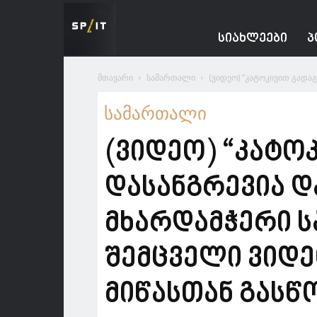
Spacesnews
ᲡᲘᲐᲮᲚᲔᲔᲑᲘ
Პ
მთავარი
სამართალი
(ვიდეო) “კატოკივით გადა
სამართალი
(ვიდეო) “კატ
დასანგრევია დ
მხარდამჭერი ს
შემცველი ვიდ
მიწასთან გასწ