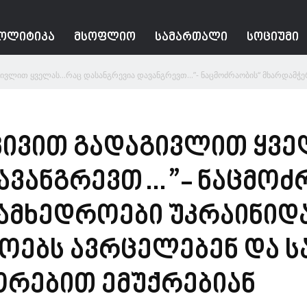
ᲝᲚᲘᲢᲘᲙᲐ
ᲛᲡᲝᲤᲚᲘᲝ
ᲡᲐᲛᲐᲠᲗᲐᲚᲘ
ᲡᲝᲪᲘᲣᲛᲘ
გივლით ყველას…რაც დასანგრევია დავანგრევთ…”- ნაცმოძრაობის“ მხარდამჭერ
ოკივით გადაგივლით ყვ
ავანგრევთ…”- ნაცმოძ
ამხედროები უკრაინიდა
ეოებს ავრცელებენ და 
ორებით ემუქრებიან