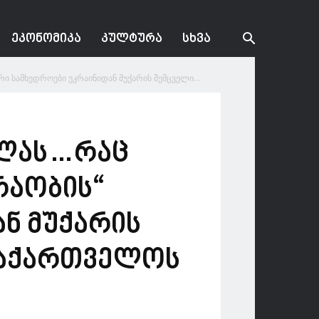
ᲔᲙᲝᲜᲝᲛᲘᲙᲐ
ᲙᲣᲚᲢᲣᲠᲐ
ᲡᲮᲕᲐ
ი სამხედროები უკრაინიდან მუქარის შემცველი...
ელას…რაც
რაობის“
ნ მუქარის
საქართველოს