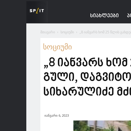
Spacesnews
ᲡᲘᲐᲮᲚᲔᲔᲑᲘ
Პ
მთავარი
სოციუმი
„8 იანვარს ხომ 25 წლის გახდ
სოციუმი
„8 იანვარს ხომ
გული, დაგვიტ
სიხარულიძე მძი
იანვარი 6, 2023