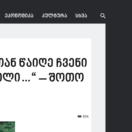
ᲔᲙᲝᲜᲝᲛᲘᲙᲐ
ᲙᲣᲚᲢᲣᲠᲐ
ᲡᲮᲕᲐ
ან წაიღე ჩვენი
ვილი…“ – შოთო
836