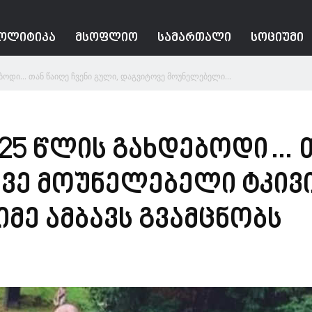
ᲝᲚᲘᲢᲘᲙᲐ
ᲛᲡᲝᲤᲚᲘᲝ
ᲡᲐᲛᲐᲠᲗᲐᲚᲘ
ᲡᲝᲪᲘᲣᲛᲘ
ებოდი… თან წაიღე ჩვენი გული, დაგვიტოვე მოუნელებელი...
 25 წლის გახდებოდი… თ
ოვე მოუნელებელი ტკი
მე ამბავს გვამცნობს