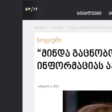
Spacesnews
ᲡᲘᲐᲮᲚᲔᲔᲑᲘ
Პ
მთავარი
სოციუმი
“მინდა გაცნობოთ მძიმე ამბავ
სოციუმი
“მინდა გაცნობო
ინფორმაციას ა
იანვარი 2, 2023