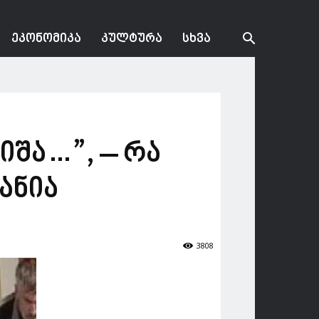
ᲔᲙᲝᲜᲝᲛᲘᲙᲐ
ᲙᲣᲚᲢᲣᲠᲐ
ᲡᲮᲕᲐ
იშა…”, – რა
ანია
3808