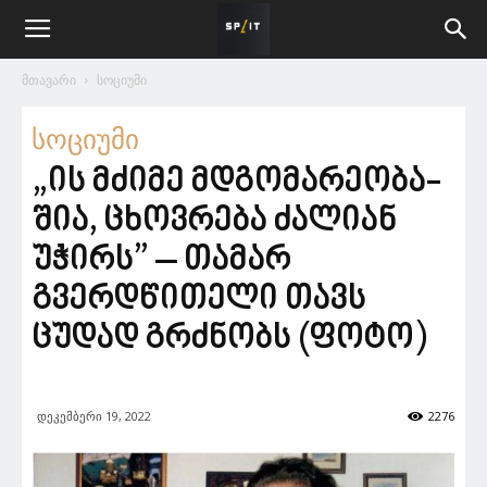
მთავარი
სოციუმი
სოციუმი
„ის მძი­მე მდგო­მა­რე­ო­ბა­
შია, ცხოვ­რე­ბა ძა­ლი­ან
უჭირს” – თამარ
გვერდწითელი თავს
ცუდად გრძნობს (ფოტო)
დეკემბერი 19, 2022
2276