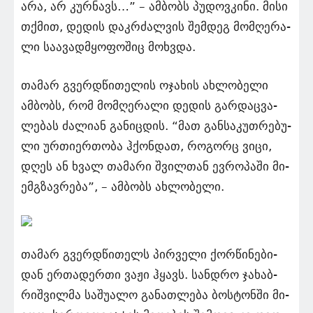
არა, არ კურ­ნავს…” – ამ­ბობს პუ­დოვ­კი­ნი. მისი
თქმით, დე­დის დაკ­რძალ­ვის შემ­დეგ მომ­ღე­რა­
ლი სა­ა­ვად­მყო­ფო­შიც მოხ­ვდა.
თა­მარ გვერდწი­თე­ლის ოჯა­ხის ახ­ლო­ბელი
ამბობს, რომ მომ­ღე­რა­ლი დე­დის გარ­დაც­ვა­
ლე­ბას ძა­ლი­ან გა­ნიც­დის. “მათ გან­სა­კუთ­რე­ბუ­
ლი ურ­თი­ერ­თო­ბა ჰქონ­დათ, რო­გორც ვიცი,
დღეს ან ხვალ თა­მა­რი შვილ­თან ევ­რო­პა­ში მი­
ემ­გზავ­რე­ბა”, – ამ­ბობს ახ­ლო­ბე­ლი.
თა­მარ გვერდწი­თელს პირ­ვე­ლი ქორ­წი­ნე­ბი­
დან ერ­თა­დერ­თი ვაჟი ჰყავს. სან­დრო ჯა­ხაბ­
რიშ­ვილ­მა სა­შუ­ა­ლო გა­ნათ­ლე­ბა ბოს­ტონ­ში მი­