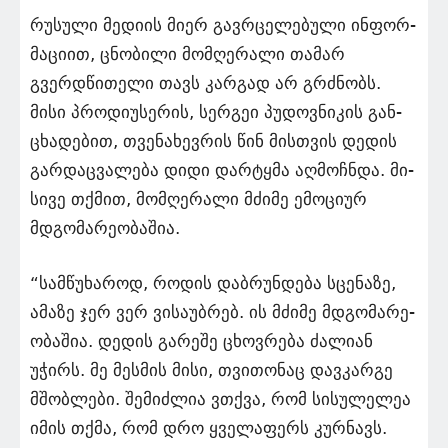
რუ­სუ­ლი მე­დი­ის მიერ გავ­რცე­ლე­ბუ­ლი ინ­ფორ­
მა­ცი­ით, ცნო­ბი­ლი მომ­ღე­რა­ლი თა­მარ
გვერდწი­თე­ლი თავს კარ­გად არ გრძნობს.
მისი პრო­დი­უ­სე­რის, სერ­გეი პუ­დოვ­ნი­კის გან­
ცხა­დე­ბით, თვე­ნა­ხევ­რის წინ მის­თვის დე­დის
გარ­დაც­ვა­ლე­ბა დიდი დარ­ტყმა აღ­მოჩ­ნდა. მი­
სი­ვე თქმით, მომ­ღე­რა­ლი მძი­მე ემო­ცი­ურ
მდგო­მა­რე­ო­ბა­შია.
“სამ­წუ­ხა­როდ, რო­დის დაბ­რუნ­დე­ბა სცე­ნა­ზე,
ამა­ზე ჯერ ვერ ვი­სა­უბ­რებ. ის მძი­მე მდგო­მა­რე­
ო­ბა­შია. დე­დის გა­რე­შე ცხოვ­რე­ბა ძა­ლი­ან
უჭირს. მე მეს­მის მისი, თვი­თო­ნაც დავ­კარ­გე
მშობ­ლე­ბი. შე­მიძ­ლია ვთქვა, რომ სი­სუ­ლე­ლეა
იმის თქმა, რომ დრო ყვე­ლა­ფერს კურ­ნავს.