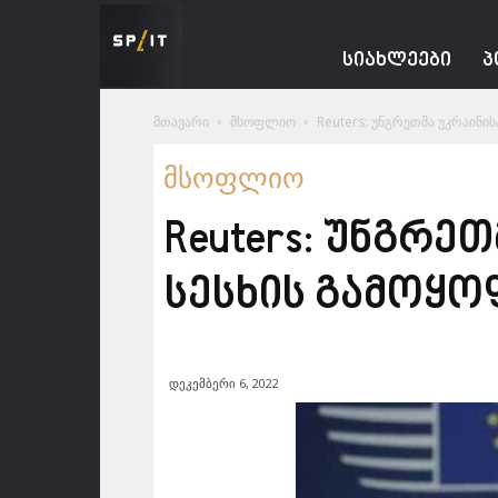
Spacesnews
ᲡᲘᲐᲮᲚᲔᲔᲑᲘ
Პ
მთავარი
მსოფლიო
Reuters: უნგრეთმა უკრაინი
მსოფლიო
Reuters: უნგრე
სესხის გამოყო
დეკემბერი 6, 2022