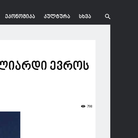
ᲔᲙᲝᲜᲝᲛᲘᲙᲐ
ᲙᲣᲚᲢᲣᲠᲐ
ᲡᲮᲕᲐ
მილიარდი ევროს
798