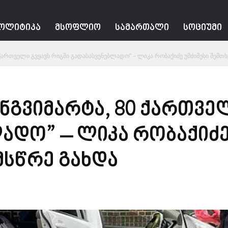
ᲝᲚᲘᲢᲘᲙᲐ
ᲛᲡᲝᲤᲚᲘᲝ
ᲡᲐᲛᲐᲠᲗᲐᲚᲘ
ᲡᲝᲪᲘᲣᲛᲘ
ქართველი გვყავს რიგში გადასასვენებლადო” – ლიკა რობაქიძე უმძიმესი შემთხვ
ნგვიმარტა, 80 ქართვე
ადო” – ლიკა რობაქიძე
მსწრე გახდა