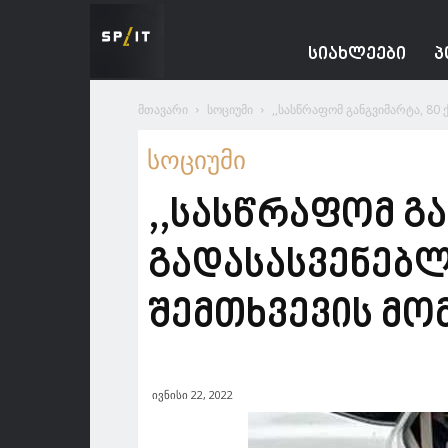
Spacesnews
ᲡᲘᲐᲮᲚᲔᲔᲑᲘ
Პ
მთავარი
სოციუმი
,,სასწრაფომ განგვიმარტა, 80 
სოციუმი
,,სასწრაფომ გა
გადასასვენებლ
შემთხვევის მო
ივნისი 22, 2022