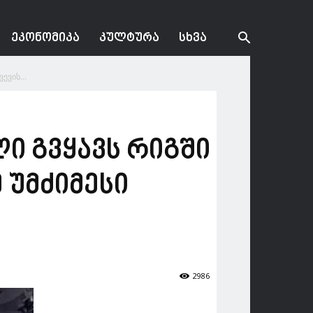
ᲔᲙᲝᲜᲝᲛᲘᲙᲐ
ᲙᲣᲚᲢᲣᲠᲐ
ᲡᲮᲕᲐ
ევის...
ლი გვყავს რიგში
 უმძიმესი
2986