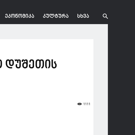
ᲔᲙᲝᲜᲝᲛᲘᲙᲐ
ᲙᲣᲚᲢᲣᲠᲐ
ᲡᲮᲕᲐ
გო დუშეთის
1111