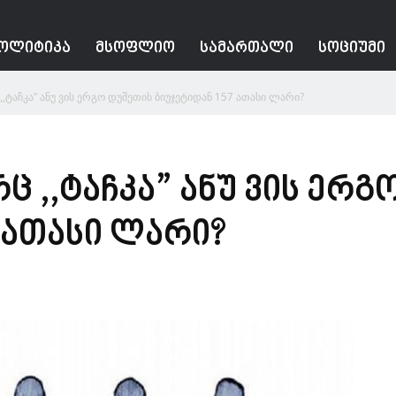
ᲝᲚᲘᲢᲘᲙᲐ
ᲛᲡᲝᲤᲚᲘᲝ
ᲡᲐᲛᲐᲠᲗᲐᲚᲘ
ᲡᲝᲪᲘᲣᲛᲘ
ც ,,ტაჩკა” ანუ ვის ერგო დუშეთის ბიუჯეტიდან 157 ათასი ლარი?
რც ,,ტაჩკა” ანუ ვის ერ
 ათასი ლარი?