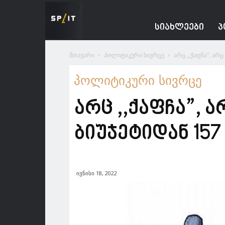
Spacesnews
ᲡᲘᲐᲮᲚᲔᲔᲑᲘ
Პ
მთავარი
პოლიტიკური სივრცე
არც ,,ქაფჩა”, არ
პოლიტიკური სივრცე
არც ,,ქაფჩა”, ა
ბიუჯეტიდან 157
ივნისი 18, 2022