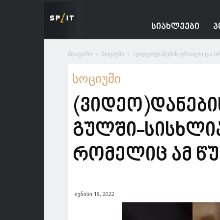
Spacesnews
ᲡᲘᲐᲮᲚᲔᲔᲑᲘ
Პ
მთავარი
სოციუმი
(ვიდეო)დანების ტრიალი და ს
სოციუმი
(ვიდეო)დანებ
გულში-სისხლია
რომელიც ამ წ
ივნისი 18, 2022