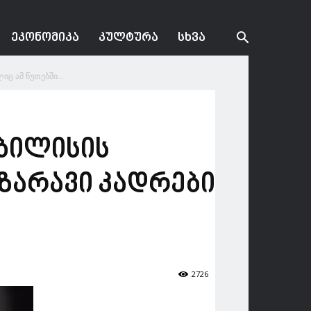
ᲔᲙᲝᲜᲝᲛᲘᲙᲐ
ᲙᲣᲚᲢᲣᲠᲐ
ᲡᲮᲕᲐ
ც ამ წუთებში...
ბილისის
ზარავი კადრები
2726